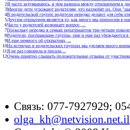
2
Я часто задумываюсь, в чем разница между отношением к ди
3
Многие дети угрожают родителям, что разлюбят их. Они "ша
4
В родительской группе родители нередко делают для себя откр
5
Другим открытием является то, как много мы приносим в наши
6
Часто у родителей возникает вопрос, ...
7
Поскольку нередко в семьях репатриантов три-четыре покол
8
Родители, посещающие группы, еще и еще раз убеждаются в т
9
И еще немного об открытиях, ...
10
На встречах в родительских группах мы уделяем много внима
11
Я не раз говорила и писала,...
12
Очень приятно слышать положительные отзывы от участников
Связь: 077-7927929; 05
olga_kh@netvision.net.il