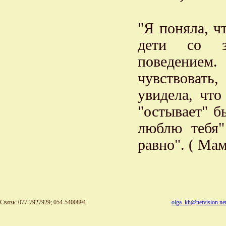
"Я поняла, ч
дети со з
поведением.
чувствовать
увидела, чт
"остывает" б
люблю тебя"
равно". ( Мам
Связь: 077-7927929; 054-5400894
olga_kh@netvision.net