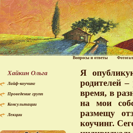
Вопросы и ответы
Фотогал
Я опублику
Хайкин Ольга
родителей –
Лайф-коучинг
время, в раз
Проведение групп
на мои соб
Консультации
размещу от
Лекции
коучинг. Сег