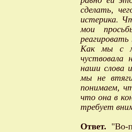
равно ей эт
сделать, че
истерика. Ч
мои прось
реагировать 
Как мы с м
чуствовала 
наши слова 
мы не втяги
понимаем, ч
что она в ко
требует вним
Ответ.
"Во-п