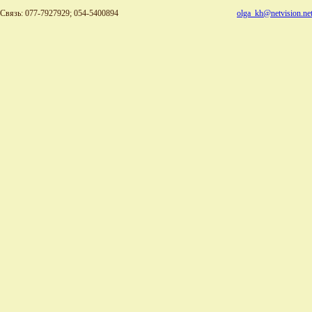
Связь: 077-7927929; 054-5400894
olga_kh@netvision.net