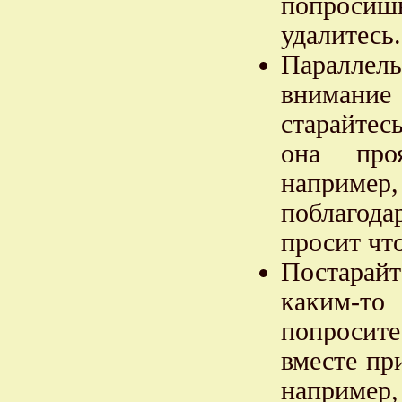
попросиш
удалитесь.
Параллел
внимание 
старайтес
она проя
наприме
поблагода
просит чт
Постарайт
каким-т
попросите
вместе пр
например,