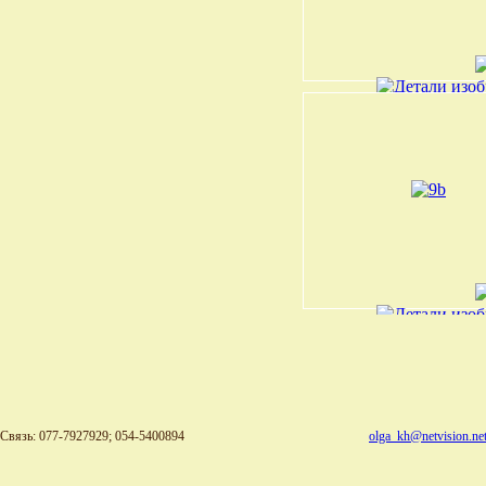
Связь: 077-7927929; 054-5400894
olga_kh@netvision.net