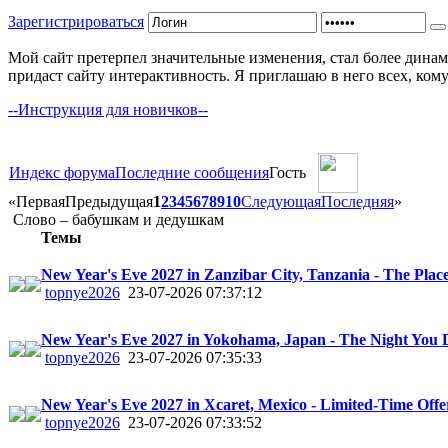
Зарегистрироваться
Мой сайт претерпел значительные изменения, стал более динам
придаст сайту интерактивность. Я приглашаю в него всех, ком
--Инструкция для новичков--
Индекс форума
Последние сообщения
Гость
«
Первая
Предыдущая
1
2
3
4
5
6
7
8
9
10
Следующая
Последняя
»
Слово – бабушкам и дедушкам
Темы
New Year's Eve 2027 in Zanzibar City, Tanzania - The Place
topnye2026
23-07-2026 07:37:12
New Year's Eve 2027 in Yokohama, Japan - The Night You 
topnye2026
23-07-2026 07:35:33
New Year's Eve 2027 in Xcaret, Mexico - Limited-Time Offe
topnye2026
23-07-2026 07:33:52