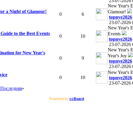
23-07-2026 
New Year's E
or a Night of Glamour!
Glamour!
0
6
topnye2026
23-07-2026 
New Year's E
 Guide to the Best Events
Events
0
10
topnye2026
23-07-2026 
New Year's E
ination for New Year's
Year's Joy
0
9
topnye2026
23-07-2026 
New Year's E
vice
0
10
topnye2026
23-07-2026 
я
Последняя
»
Powered by
ccBoard