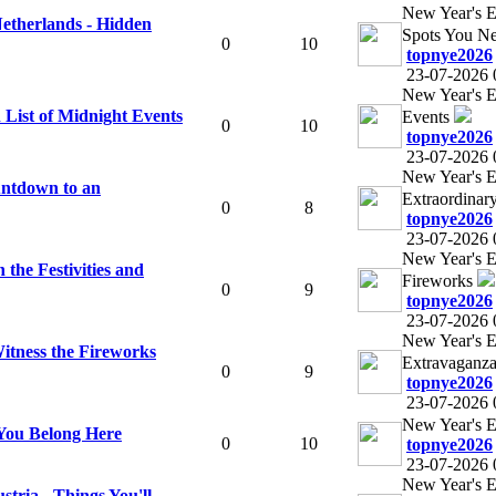
New Year's 
therlands - Hidden
Spots You N
0
10
topnye2026
23-07-2026 
New Year's E
 List of Midnight Events
Events
0
10
topnye2026
23-07-2026 
New Year's E
untdown to an
Extraordinar
0
8
topnye2026
23-07-2026 
New Year's Ev
the Festivities and
Fireworks
0
9
topnye2026
23-07-2026 
New Year's E
itness the Fireworks
Extravaganz
0
9
topnye2026
23-07-2026 
New Year's E
 You Belong Here
0
10
topnye2026
23-07-2026 
New Year's E
tria - Things You'll