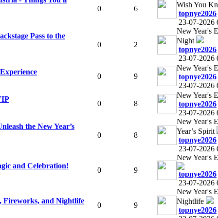
Wish You Kn
0
6
topnye2026
23-07-2026 
New Year's Ev
ackstage Pass to the
Night
0
2
topnye2026
23-07-2026 
New Year's E
 Experience
0
9
topnye2026
23-07-2026 
New Year's E
VIP
0
8
topnye2026
23-07-2026 
New Year's E
Unleash the New Year’s
Year’s Spirit
0
8
topnye2026
23-07-2026 
New Year's E
agic and Celebration!
0
9
topnye2026
23-07-2026 
New Year's Ev
, Fireworks, and Nightlife
Nightlife
0
9
topnye2026