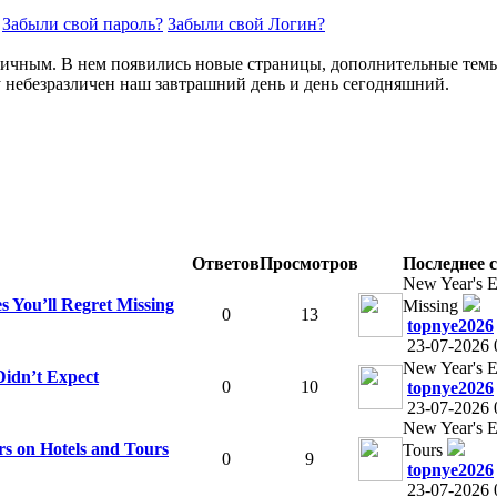
Забыли свой пароль?
Забыли свой Логин?
ичным. В нем появились новые страницы, дополнительные темы. 
у небезразличен наш завтрашний день и день сегодняшний.
Ответов
Просмотров
Последнее 
New Year's E
s You’ll Regret Missing
Missing
0
13
topnye2026
23-07-2026 
New Year's E
Didn’t Expect
0
10
topnye2026
23-07-2026 
New Year's E
rs on Hotels and Tours
Tours
0
9
topnye2026
23-07-2026 