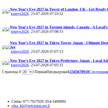
New Year's Eve 2027 in Tower of London, UK - Get Ready f
topnye2026
23-07-2026 07:10:32
New Year's Eve 2027 in Toronto islands, Canada - A Local’s
topnye2026
23-07-2026 07:08:53
New Year's Eve 2027 in Tokyo Tower, Japan - Ultimate Dest
Joy
topnye2026
23-07-2026 07:07:13
New Year's Eve 2027 in Tokyo Prefecture, Japan - Local Ad
topnye2026
23-07-2026 07:05:35
Страница #
«
Первая
Предыдущая
1
2
3
4
5
6
7
8
9
10
Следующа
Связь: 077-7927929; 054-5400894
olga_kh@netvision.net.il