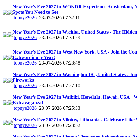
New Year's Eve 2027 in WONDR Experience Amsterdam, Ne
Spots You Need to See
topnye2026
23-07-2026 07:32:11
New Year's Eve 2027 in Wichita, United States - The Hidden
topnye2026
23-07-2026 07:30:29
New Year's Eve 2027 in West New York, USA - Join the Co
Extraordinary Year!
topnye2026
23-07-2026 07:28:48
New Year's Eve 2027 in Washington DC, United States - Join 
Fireworks
topnye2026
23-07-2026 07:27:10
New Year's Eve 2027 in Waikiki, Honolulu, Hawaii, USA - W
Extravaganza!
topnye2026
23-07-2026 07:25:33
New Year's Eve 2027 in Vilnius, Lithuania - Celebrate Like
topnye2026
23-07-2026 07:23:52
New Year's Eve 2027 in Vienna Tiergarten Schoenbrunn, Aus